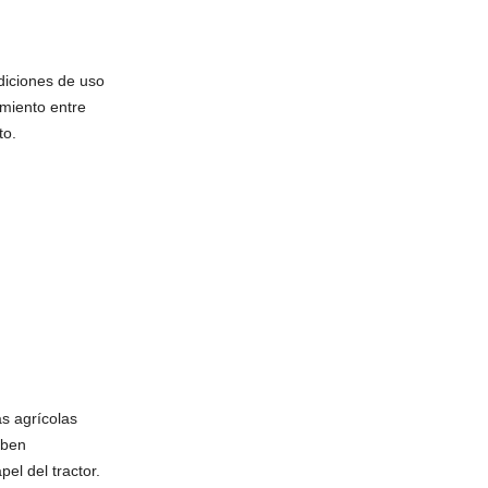
diciones de uso
imiento entre
to.
s agrícolas
eben
el del tractor.