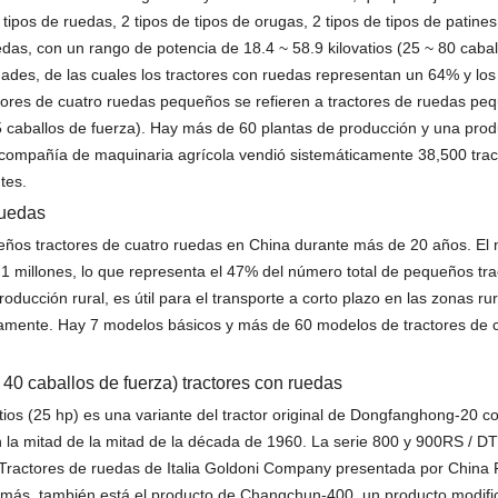
 tipos de ruedas, 2 tipos de tipos de orugas, 2 tipos de tipos de patines,
edas, con un rango de potencia de 18.4 ~ 58.9 kilovatios (25 ~ 80 cabal
ades, de las cuales los tractores con ruedas representan un 64% y los
tores de cuatro ruedas pequeños se refieren a tractores de ruedas p
15 caballos de fuerza). Hay más de 60 plantas de producción y una pro
compañía de maquinaria agrícola vendió sistemáticamente 38,500 trac
tes.
ruedas
ueños tractores de cuatro ruedas en China durante más de 20 años. El
1 millones, lo que representa el 47% del número total de pequeños tra
oducción rural, es útil para el transporte a corto plazo en las zonas rur
damente. Hay 7 modelos básicos y más de 60 modelos de tractores de 
~ 40 caballos de fuerza) tractores con ruedas
atios (25 hp) es una variante del tractor original de Dongfanghong-20 c
 la mitad de la mitad de la década de 1960. La serie 800 y 900RS / DT
) Tractores de ruedas de Italia Goldoni Company presentada por China F
ás, también está el producto de Changchun-400, un producto modific