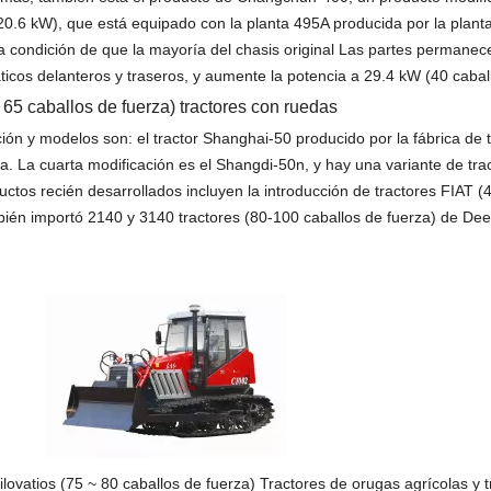
0.6 kW), que está equipado con la planta 495A producida por la plant
a condición de que la mayoría del chasis original Las partes permanec
icos delanteros y traseros, y aumente la potencia a 29.4 kW (40 cabal
~ 65 caballos de fuerza) tractores con ruedas
ión y modelos son: el tractor Shanghai-50 producido por la fábrica de 
a. La cuarta modificación es el Shangdi-50n, y hay una variante de tra
tos recién desarrollados incluyen la introducción de tractores FIAT (
ambién importó 2140 y 3140 tractores (80-100 caballos de fuerza) de D
ilovatios (75 ~ 80 caballos de fuerza) Tractores de orugas agrícolas y 