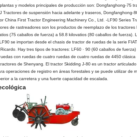
s plantas y modelos principales de producción son: Dongfanghong-75 tr
J Tractores de suspensión hacia adelante y traseros, Dongfanghong-8
r China First Tractor Engineering Machinery Co., Ltd. -LF90 Series Tr
ores de rastreadores son los productos de reemplazo de los tractore
tios (75 caballos de fuerza) a 58.8 kilovatios (80 caballos de fuerza). 
F90 se importan desde el chasis de tractor de ruedas de la serie FIAT
cardo. Hay tres tipos de tractores: LF60 · 90 (60 caballos de fuerza)
e ruedas con ruedas de cuatro ruedas de cuatro ruedas de 4450 clásica
tractores de Shenyang. El tractor Skidding J-80 es un tractor articulado
ra operaciones de registro en áreas forestales y se puede utilizar de m
rior a la carretera y una fuerte capacidad de escalada.
ecológica