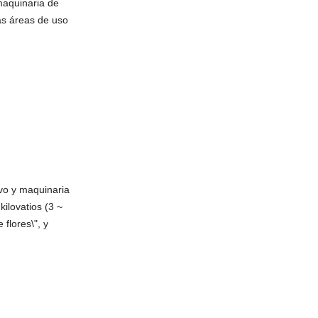
maquinaria de
as áreas de uso
ivo y maquinaria
ilovatios (3 ~
flores\", y