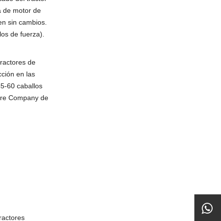
a de motor de
en sin cambios.
los de fuerza).
tractores de
cción en las
45-60 caballos
eere Company de
tractores