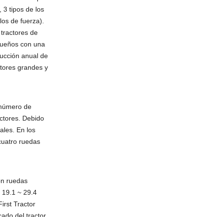
 3 tipos de los
los de fuerza).
 tractores de
equeños con una
ducción anual de
tores grandes y
 número de
ctores. Debido
ales. En los
cuatro ruedas
on ruedas
 19.1 ~ 29.4
irst Tractor
ado del tractor