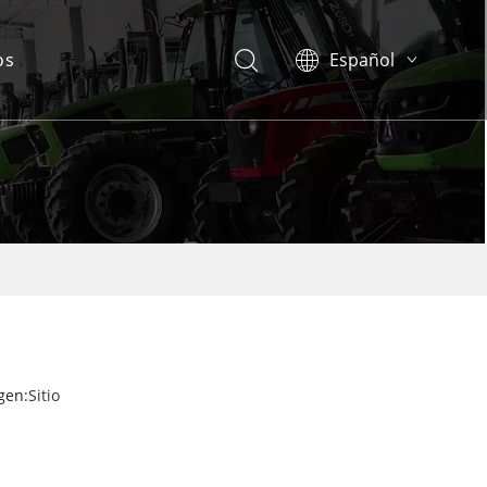
os
Español
English
Français
Português
gen:
Sitio