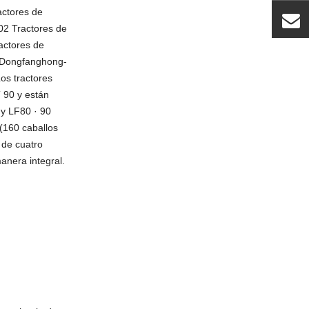
actores de
02 Tractores de
actores de
s Dongfanghong-
Los tractores
 90 y están
 y LF80 · 90
 (160 caballos
 de cuatro
anera integral.