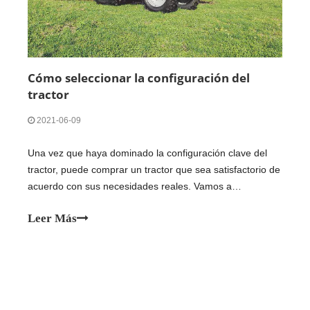
Cómo seleccionar la configuración del
tractor
2021-06-09
Una vez que haya dominado la configuración clave del
tractor, puede comprar un tractor que sea satisfactorio de
acuerdo con sus necesidades reales. Vamos a
presentarlo a continuación: 1. Motor de caballos de
Leer Más
fuerza, elección del fabricante del motor. Según el trabajo
que desea realizar, elija la potencia correcta. Un caballo
alto