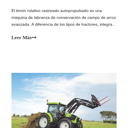
El timón rotativo rastreado autopropulsado es una
máquina de labranza de conservación de campo de arroz
avanzada. A diferencia de los tipos de tractores, integra
su propia unidad de potencia. Mientras avanza, las
Leer Más
cuchillas espirales giran para aplastar, mezclar y nivelar el
suelo de manera eficiente. Su chasis de rastreador ofrece
baja presión terrestre y