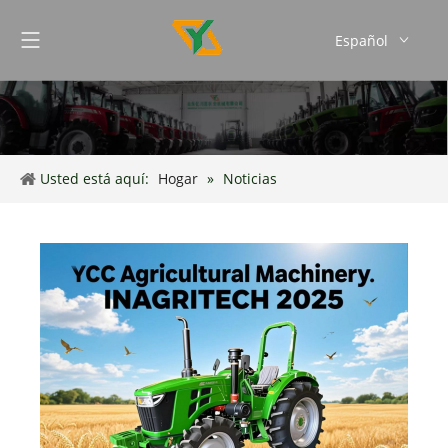
Español
English
Français
Português
Usted está aquí:
Hogar
»
Noticias