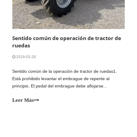
Sentido común de operación de tractor de
ruedas
2019-03-28
Sentido común de la operación de tractor de ruedas1.
Está prohibido levantar el embrague de repente al
principio. El pedal del embrague debe aflojarse
lentamente, y el acelerador debe aumentarse
Leer Más
adecuadamente. De lo contrario, el ensamblaje del
embrague y las piezas de transmisión se verán afectadas
o incluso dañadas. La segunda