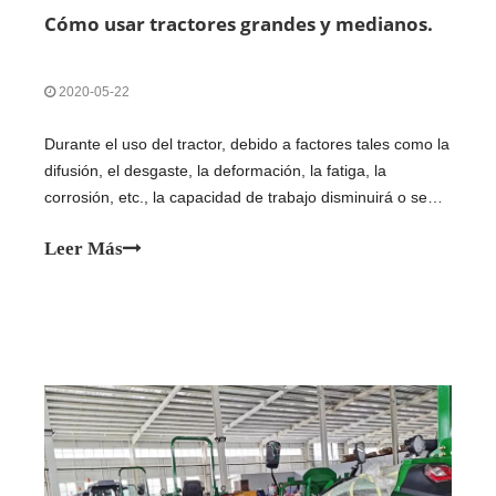
Cómo usar tractores grandes y medianos.
2020-05-22
Durante el uso del tractor, debido a factores tales como la
difusión, el desgaste, la deformación, la fatiga, la
corrosión, etc., la capacidad de trabajo disminuirá o se
perderá gradualmente, y el estado técnico de toda la
Leer Más
máquina será anormal. Además, el medio de trabajo,
como el aceite de combustible, el aceite lubricante, enfría