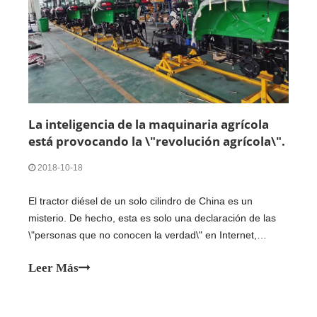
La inteligencia de la maquinaria agrícola
está provocando la \"revolución agrícola\".
2018-10-18
El tractor diésel de un solo cilindro de China es un
misterio. De hecho, esta es solo una declaración de las
\"personas que no conocen la verdad\" en Internet,
porque algunas personas pueden no haber estado en
Leer Más
contacto con los tractores. Ver algunos tubos de escape
diesel andrajosos en algunos videos pequeños se quema
rojo y todavía trabajando.