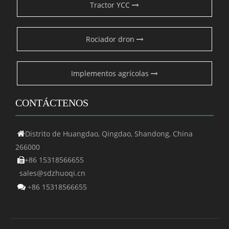
Tractor YCC
Rociador dron
Implementos agrícolas
CONTÁCTENOS
Distrito de Huangdao, Qingdao, Shandong, China

266000
+86 15318566655

sales@sdzhuoqi.cn
86 15318566655

+