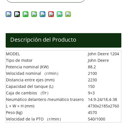
Descripción del Producto
MODEL
John Deere 1204
Tipo de motor
John Deere
Potencia nominal (KW)
88.2
Velocidad nominal （r/min）
2100
Distancia entre ejes (mm)
2230
Capacidad del tanque (L)
150
Caja de cambios （f/r）
9+3
Neumático delantero /neumático trasero
14.9-24/18.4-38
L × W × H (mm)
4730x2185x2760
Peso (kg)
4570
Velocidad de la PTO （r/min）
540/1000