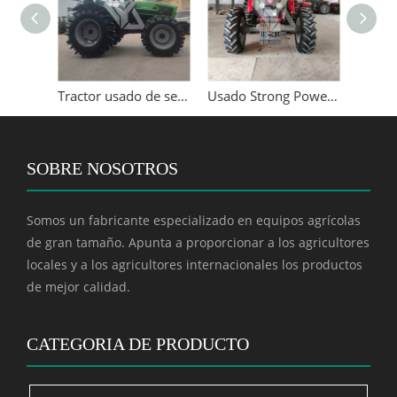
Granja usada Tractor Kubota 95hp con Sunshade
Tractor usado de segunda mano Deutz-Fahr 100HP 1004
Usado Strong Power Massey Ferguson MF1204 Tractor de equipos agrícolas
SOBRE NOSOTROS
Somos un fabricante especializado en equipos agrícolas
de gran tamaño. Apunta a proporcionar a los agricultores
locales y a los agricultores internacionales los productos
de mejor calidad.
CATEGORIA DE PRODUCTO